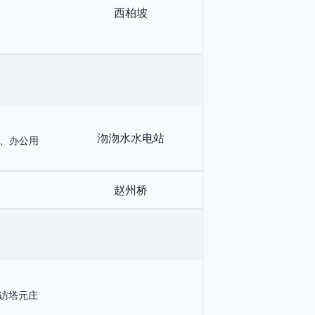
西柏坡
沕沕水水电站
、办公用
赵州桥
到访塔元庄