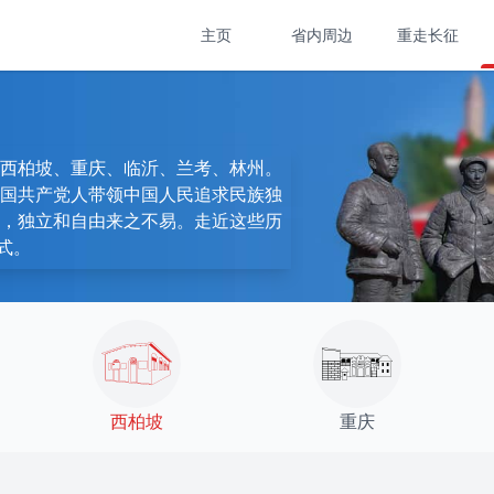
主页
省内周边
重走长征
西柏坡、重庆、临沂、兰考、林州。
国共产党人带领中国人民追求民族独
，独立和自由来之不易。走近这些历
式。
西柏坡
重庆