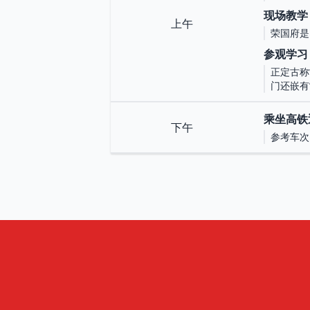
现场教学
上午
荣国府是
参观学习
正定古称
门还嵌有
乘坐高铁
下午
参考车次：G