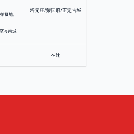
塔元庄/荣国府/正定古城
要拍摄地。
，至今南城
在途